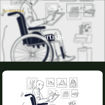
arte
0,00
€
a casa tua
artists