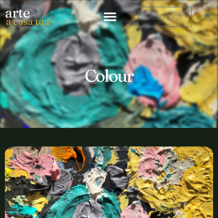
arte
0,00
€
a casa tua
Colour