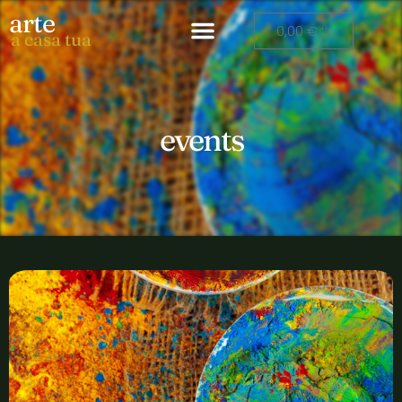
arte
0,00
€
a casa tua
events