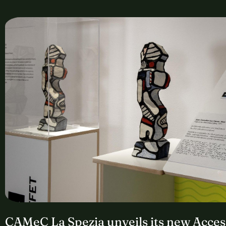
CAMeC La Spezia unveils its new Acces