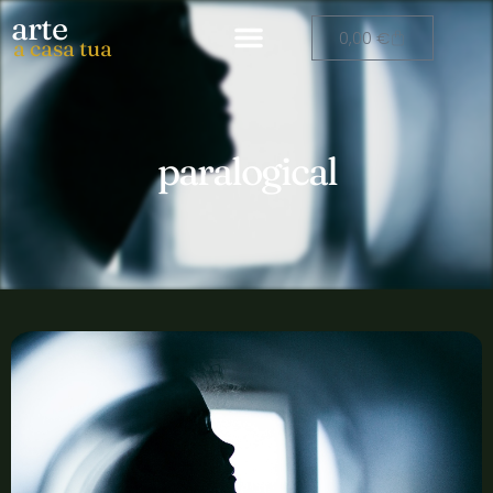
arte
0,00
€
a casa tua
paralogical