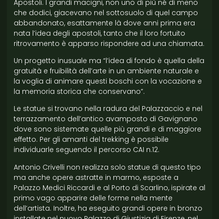
Apostoli. I grandi macigni, non uno di più né di meno
che dodici, giacevano nel sottosuolo di quel campo
abbandonato, esattamente là dove anni prima era
nata l’idea degli apostoli, tanto che il loro fortuito
ritrovamento è apparso rispondere ad una chiamata.
Un progetto inusuale ma “l’idea di fondo è quella della
gratuità e fruibilità dell’arte in un ambiente naturale e
la voglia di animare questi boschi con la vocazione e
la memoria storica che conservano”.
Le statue si trovano nella radura del Palazzaccio e nel
terrazzamento dell’antico avamposto di Gavignano
dove sono sistemate quelle più grandi e di maggiore
effetto. Per gli amanti del trekking è possibile
individuarle seguendo il percorso CAI n.12.
Antonio Crivelli non realizza solo statue di questo tipo
ma anche opere astratte in marmo, esposte a
Palazzo Medici Riccardi e al Porto di Scarlino, ispirate al
primo vago apparire delle forme nella mente
dell’artista. Inoltre, ha eseguito grandi opere in bronzo
installate nel nuovo Palazzo di Giustizia di Firenze, nel