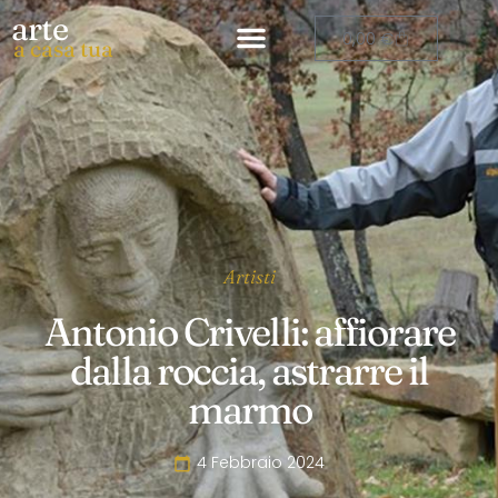
arte
0,00
€
a casa tua
Artisti
Antonio Crivelli: affiorare
dalla roccia, astrarre il
marmo
4 Febbraio 2024