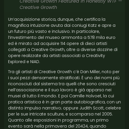
Creative Growth Featured in Honestly WTF —
Creative Growth
Un’acquisizione storica, dunque, che certifica la
magnifica intuizione avuta dai coniugi Katz e apre a
un futuro più vasto e inclusivo. In particolare,
l’investimento del museo ammonta a 578 mila euro
ed è mirato ad acquisire 114 opere di dieci artisti
collegati a Creative Growth, oltre a diverse dozzine di
opere realizzate da artisti associati a Creativity
Explored e NIAD.
Tra gli artisti di Creative Growth c’è Dan Miller, noto per
i suoi pezzi densamente stratificati. È uno dei nomi più
riconosciuti dal sistema tra quelli che sono cresciuti
nell’associazione e il suo lavoro è già apparso nei
musei di tutto il mondo. E poi Camille Holvoet, la cui
pratica artistica è in gran parte autobiografica, con un
distinto impulso narrativo; oppure Judith Scott, celebre
per le sue intricate sculture, e scomparsa nel 2005.
Quanto alle esposizioni in programma, un primo
evento sarà nella primavera del 20424, quando