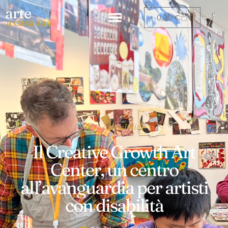
arte
0,00
€
a casa tua
Arte e disabilità
Il Creative Growth Art
Center, un centro
all’avanguardia per artisti
con disabilità