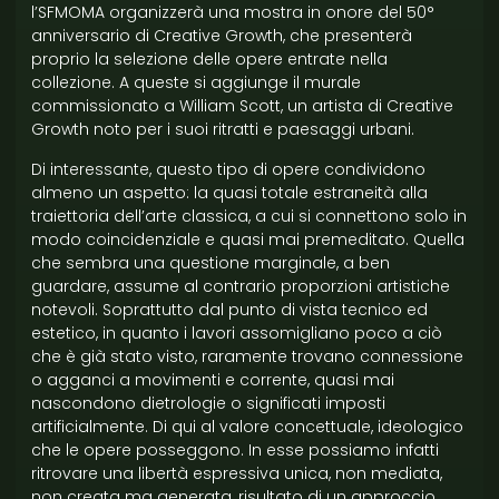
l’SFMOMA organizzerà una mostra in onore del 50°
anniversario di Creative Growth, che presenterà
proprio la selezione delle opere entrate nella
collezione. A queste si aggiunge il murale
commissionato a William Scott, un artista di Creative
Growth noto per i suoi ritratti e paesaggi urbani.
Di interessante, questo tipo di opere condividono
almeno un aspetto: la quasi totale estraneità alla
traiettoria dell’arte classica, a cui si connettono solo in
modo coincidenziale e quasi mai premeditato. Quella
che sembra una questione marginale, a ben
guardare, assume al contrario proporzioni artistiche
notevoli. Soprattutto dal punto di vista tecnico ed
estetico, in quanto i lavori assomigliano poco a ciò
che è già stato visto, raramente trovano connessione
o agganci a movimenti e corrente, quasi mai
nascondono dietrologie o significati imposti
artificialmente. Di qui al valore concettuale, ideologico
che le opere posseggono. In esse possiamo infatti
ritrovare una libertà espressiva unica, non mediata,
non creata ma generata, risultato di un approccio