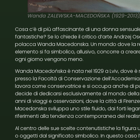
Wanda ZALEWSKA-MACEDOŃSKA (1929-2013), B
Cosa c’è di più affascinante di una donna sensuale
fantastiche? Se lo chiede il critico d’arte Andrzej O
polacca Wanda Macedonska. Un mondo dove la realt
elemento si fa simbolico, allusivo, concorre a crea
ogni giorno vengono meno.
Wanda Macedońska è nata nel 1929 a Lviv, dove è mo
presso la Facoltà di Conservazione dell’Accademia d
lavora come conservatrice e si occupa anche di pubbl
decide di dedicarsi esclusivamente al mondo della 
anni di viaggi e osservazioni, dove la città di Fire
Macedonska sviluppa uno stile fluido, dai forti legam
riferimenti alla tendenza contemporanea del reali
Al centro delle sue scelte contenutistiche la figu
o oggetti dal significato simbolico. In questo caso