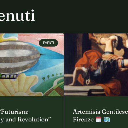
enuti
EVENTI
“Futurism:
Artemisia Gentilesc
y and Revolution”
Firenze