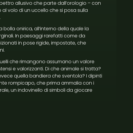
pettro allusivo che parte dall’orologio – con
no al volo di un uccello che si posa sulla
.
olla onirica, all’interno della quale la
rginali. In paesaggi rarefatti come da
onati in pose rigide, impostate, che
ni.
 quelli che rimangono assumano un valore
tensi e valorizzanti. Di che animale si tratta?
nvece quella bandiera che sventola? I dipinti
ente rompicapo, che prima ammalia con i
rale, un indovinello di simboli da giocare