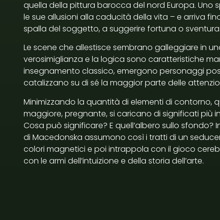
quella della pittura barocca del nord Europa. Uno s
le sue allusioni alla caducità della vita – e arriva fi
spalla del soggetto, a suggerire fortuna o sventura
Le scene che allestisce sembrano galleggiare in una b
verosimiglianza e la logica sono caratteristiche ma
insegnamento classico, emergono personaggi posizi
catalizzano su di sé la maggior parte delle attenzio
Minimizzando la quantità di elementi di contorno,
maggiore, pregnante, si caricano di significati più in
Cosa può significare? E quell’albero sullo sfondo? I
di Macedonska assumono così i tratti di un seduc
colori magnetici e poi intrappola con il gioco cereb
con le armi dell’intuizione e della storia dell’arte.