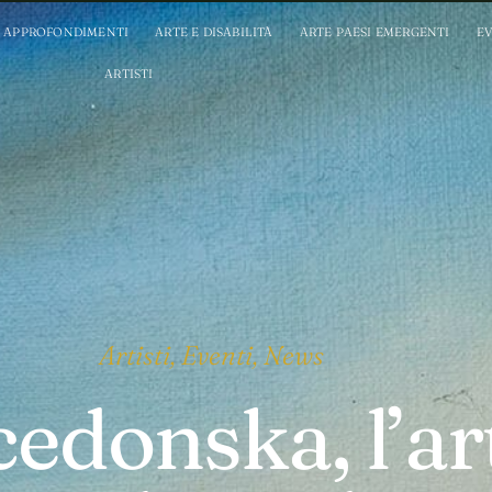
APPROFONDIMENTI
ARTE E DISABILITÀ
ARTE PAESI EMERGENTI
EV
ARTISTI
Artisti
,
Eventi
,
News
donska, l’art