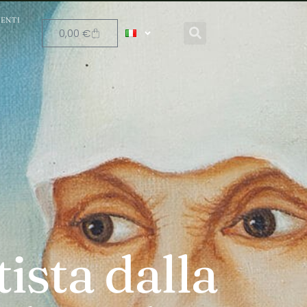
ENTI
0,00
€
ista dalla