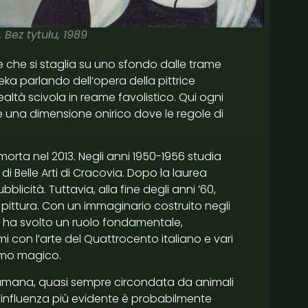
ez tytułu, 1989
 che si staglia su uno sfondo dalle trame
seka parlando dell’opera della pittrice
à scivola in reame favolistico. Qui ogni
re una dimensione onirico dove le regole di
rta nel 2013. Negli anni 1950-1956 studia
i Belle Arti di Cracovia. Dopo la laurea
icità. Tuttavia, alla fine degli anni ’60,
pittura. Con un immaginario costruito negli
nze ha svolto un ruolo fondamentale,
i con l’arte del Quattrocento italiano e vari
smo magico.
ra umana, quasi sempre circondata da animali
 l’influenza più evidente è probabilmente