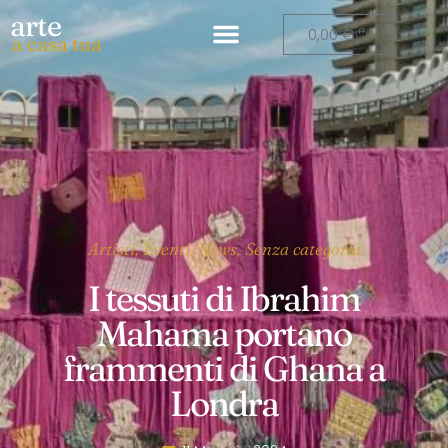
arte
0,00
€
a casa tua
Artisti
,
Eventi
,
News
,
Senza categoria
I tessuti di Ibrahim
Mahama portano
frammenti di Ghana a
Londra