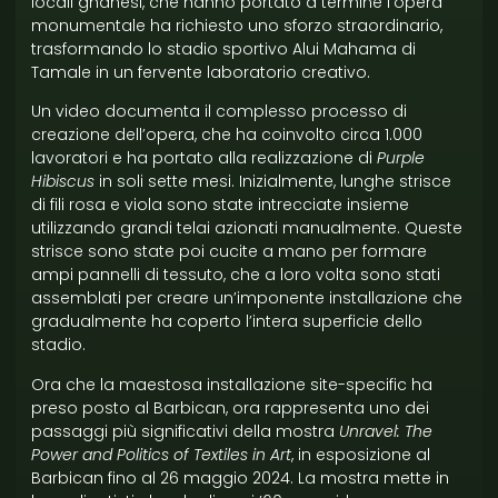
locali ghanesi, che hanno portato a termine l’opera
monumentale ha richiesto uno sforzo straordinario,
trasformando lo stadio sportivo Alui Mahama di
Tamale in un fervente laboratorio creativo.
Un video documenta il complesso processo di
creazione dell’opera, che ha coinvolto circa 1.000
lavoratori e ha portato alla realizzazione di
Purple
Hibiscus
in soli sette mesi. Inizialmente, lunghe strisce
di fili rosa e viola sono state intrecciate insieme
utilizzando grandi telai azionati manualmente. Queste
strisce sono state poi cucite a mano per formare
ampi pannelli di tessuto, che a loro volta sono stati
assemblati per creare un’imponente installazione che
gradualmente ha coperto l’intera superficie dello
stadio.
Ora che la maestosa installazione site-specific ha
preso posto al Barbican, ora rappresenta uno dei
passaggi più significativi della mostra
Unravel: The
Power and Politics of Textiles in Art
, in esposizione al
Barbican fino al 26 maggio 2024. La mostra mette in