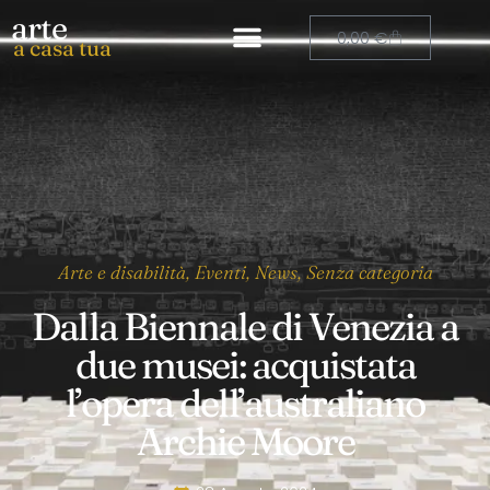
arte
0,00
€
a casa tua
Arte e disabilità
,
Eventi
,
News
,
Senza categoria
Dalla Biennale di Venezia a
due musei: acquistata
l’opera dell’australiano
Archie Moore