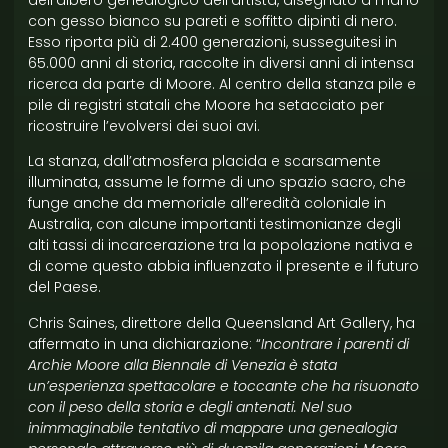
dell’albero genealogico dell’artista, disegnato a mano
con gesso bianco su pareti e soffitto dipinti di nero.
Esso riporta più di 2.400 generazioni, susseguitesi in
65.000 anni di storia, raccolte in diversi anni di intensa
ricerca da parte di Moore. Al centro della stanza pile e
pile di registri statali che Moore ha setacciato per
ricostruire l’evolversi dei suoi avi.
La stanza, dall’atmosfera placida e scarsamente
illuminata, assume le forme di uno spazio sacro, che
funge anche da memoriale all’eredità coloniale in
Australia, con alcune importanti testimonianze degli
alti tassi di incarcerazione tra la popolazione nativa e
di come questo abbia influenzato il presente e il futuro
del Paese.
Chris Saines, direttore della Queensland Art Gallery, ha
affermato in una dichiarazione: “
Incontrare i parenti di
Archie Moore alla Biennale di Venezia è stata
un’esperienza spettacolare e toccante che ha risuonato
con il peso della storia e degli antenati. Nel suo
inimmaginabile tentativo di mappare una genealogia