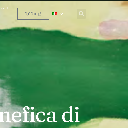
ENTI
0,00
€
nefica di