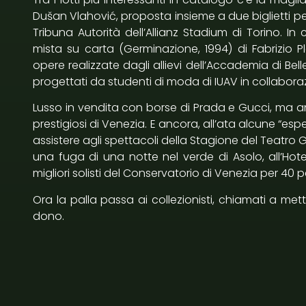
Dušan Vlahović, proposta insieme a due biglietti per
Tribuna Autorità dell’Allianz Stadium di Torino. I
mista su carta (Germinazione, 1994) di Fabrizio Pl
opere realizzate dagli allievi dell’Accademia di Bell
progettati da studenti di moda di IUAV in collaboraz
Lusso in vendita con borse di Prada e Gucci, ma anc
prestigiosi di Venezia. E ancora, all’ata alcune “e
assistere agli spettacoli della Stagione del Teatro G
una fuga di una notte nel verde di Asolo, all’Hotel
migliori solisti del Conservatorio di Venezia per 40 
Ora la palla passa ai collezionisti, chiamati a met
dono.