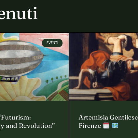
enuti
EVENTI
“Futurism:
Artemisia Gentilesc
y and Revolution”
Firenze