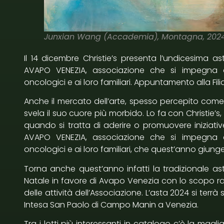
Junxian Wang (Accademia), Montagna, 202
Il 14 dicembre Christie’s presenta l’undicesima 
AVAPO VENEZIA, associazione che si impegna qu
oncologici e ai loro familiari. Appuntamento alla F
Anche il mercato dell’arte, spesso percepito come d
svela il suo cuore più morbido. Lo fa con Christie’s
quando si tratta di aderire o promuovere iniziative
AVAPO VENEZIA, associazione che si impegna qu
oncologici e ai loro familiari, che quest’anno giung
Torna anche quest’anno infatti la tradizionale ast
Natale in favore di
Avapo Venezia
con lo scopo rac
delle attività dell’Associazione. L’asta 2024 si terrà 
Intesa San Paolo di Campo Manin a Venezia.
Tra i lotti più interessanti in catalogo c’è la mag