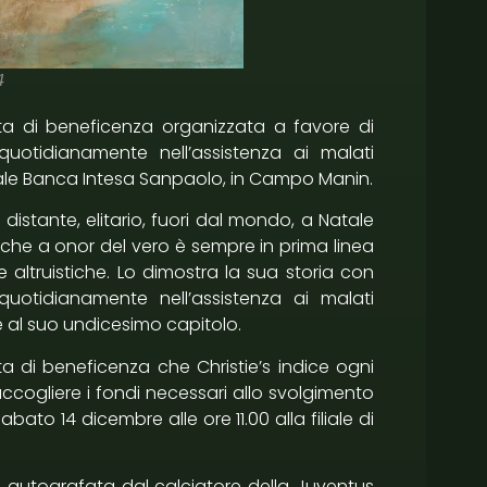
4
asta di beneficenza organizzata a favore di
otidianamente nell’assistenza ai malati
iliale Banca Intesa Sanpaolo, in Campo Manin.
istante, elitario, fuori dal mondo, a Natale
, che a onor del vero è sempre in prima linea
 altruistiche. Lo dimostra la sua storia con
otidianamente nell’assistenza ai malati
e al suo undicesimo capitolo.
a di beneficenza che Christie’s indice ogni
cogliere i fondi necessari allo svolgimento
sabato 14 dicembre alle ore 11.00 alla filiale di
lia autografata dal calciatore della Juventus