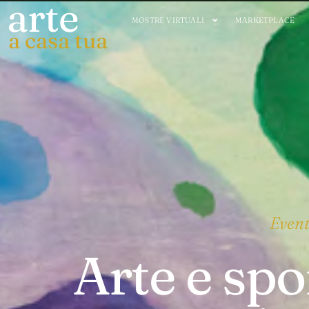
arte
MOSTRE VIRTUALI
MARKETPLACE
a casa tua
Event
Arte e spo