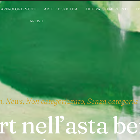
APPROFONDIMENTI
ARTE E DISABILITÀ
ARTE PAESI EMERGENTI
EV
ARTISTI
i
,
News
,
Non categorizzato
,
Senza categoria
rt nell’asta be