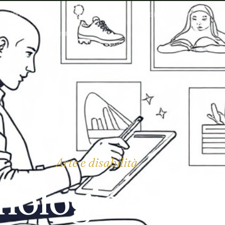
APPROFONDIMENTI
ARTE E DISABILITÀ
ARTE PAESI EMERGENTI
EV
ARTISTI
Arte e disabilità
nologie assist