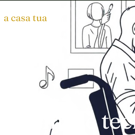
arte
MOSTRE VIRTUALI
MARKETPLACE
a casa tua
Come le tec