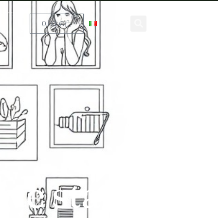
ENTI
0,00
€
ive stanno