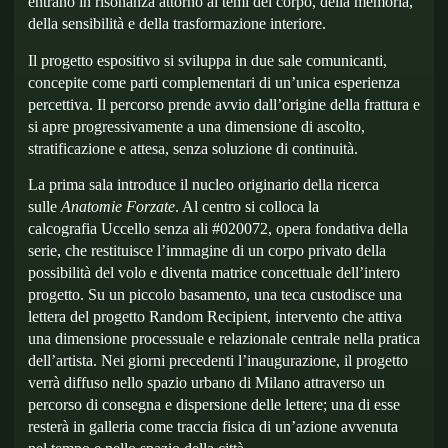
entrano in risonanza attorno ai temi del corpo, della memoria,
della sensibilità e della trasformazione interiore.
Il progetto espositivo si sviluppa in
due sale comunicanti
,
concepite come parti complementari di un’unica esperienza
percettiva. Il percorso prende avvio dall’origine della frattura e
si apre progressivamente a una dimensione di ascolto,
stratificazione e attesa, senza soluzione di continuità.
La
prima sala
introduce il nucleo originario della ricerca
sulle
Anatomie Forzate
. Al centro si colloca la
calcografia
Uccello senza ali #020072
, opera fondativa della
serie, che restituisce l’immagine di un corpo privato della
possibilità del volo e diventa matrice concettuale dell’intero
progetto. Su un piccolo basamento, una teca custodisce una
lettera del progetto
Random Recipient
, intervento che attiva
una dimensione processuale e relazionale centrale nella pratica
dell’artista. Nei giorni precedenti l’inaugurazione, il progetto
verrà diffuso nello spazio urbano di Milano attraverso un
percorso di consegna e dispersione delle lettere; una di esse
resterà in galleria come traccia fisica di un’azione avvenuta