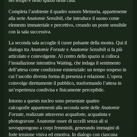
nel tempo e nello spazio della città.
Completa l’ambiente il
quadro sonoro Memoria
, appartenente
alla serie
Anatomie Sensibili
, che introduce il suono come
elemento immateriale e percettivo, creando un ponte sensibile
con la sala successiva.
La
seconda sala
accoglie il cuore pulsante della mostra. Qui il
dialogo tra
Anatomie Forzate
e
Anatomie Sensibili
si fa più
articolato e coinvolgente. Al centro dello spazio si colloca
l’installazione interattiva
Waiting
, che indaga il sentimento
dell’attesa come condizione esistenziale: un tempo sospeso in
cui l’ascolto diventa forma di presenza e relazione. L’opera
coinvolge direttamente il pubblico, trasformando l’attesa in
un’esperienza condivisa e fisicamente percepibile.
Intorno a questo nucleo sono presentate
quattro
calcografie
appartenenti alla seconda serie delle
Anatomie
Forzate
, realizzate attraverso acquaforte, acquatinta e
photogravure. Anatomie ossee di uccelli senza ali si
sovrappongono a corpi femminili, generando immagini di
forte tensione visiva ed emotiva. In dialogo con ciascuna