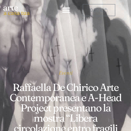
arte
0,00
€
a casa tua
Eventi
Raffaella De Chirico Arte
Contemporanea e A-Head
Project presentano la
mostra “Libera
circolazione entro fragili