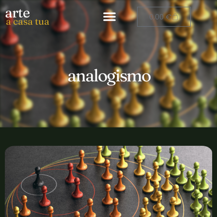
arte
0,00
€
a casa tua
analogismo