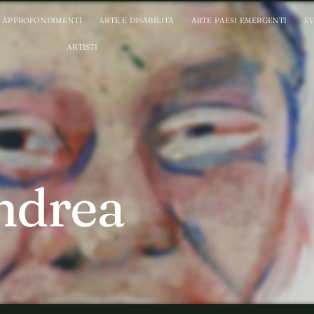
APPROFONDIMENTI
ARTE E DISABILITÀ
ARTE PAESI EMERGENTI
EV
ARTISTI
ndrea