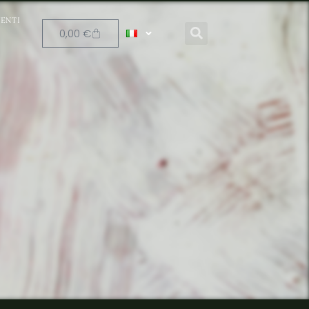
ENTI
0,00
€