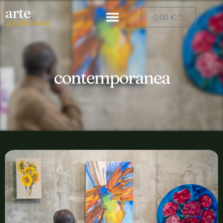
arte
0,00
€
a casa tua
contemporanea