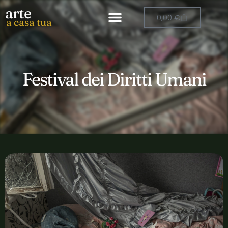
arte
0,00
€
a casa tua
Festival dei Diritti Umani