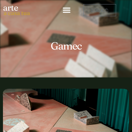
arte
0,00
€
a casa tua
Gamec