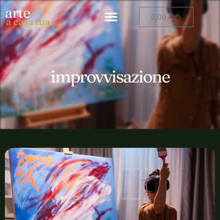
arte
0,00
€
a casa tua
improvvisazione