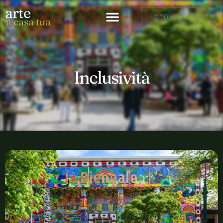
arte
0,00
€
a casa tua
Inclusività