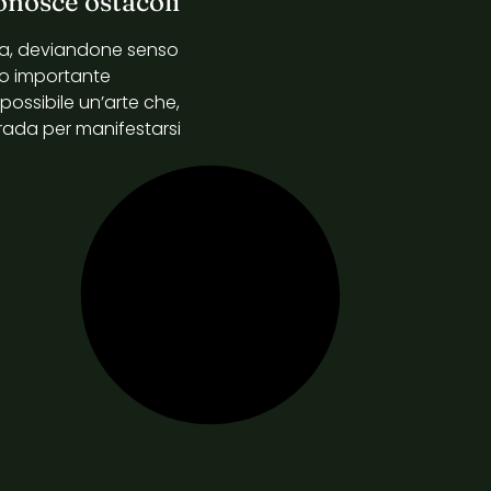
onosce ostacoli
sta, deviandone senso
nto importante
possibile un’arte che,
rada per manifestarsi