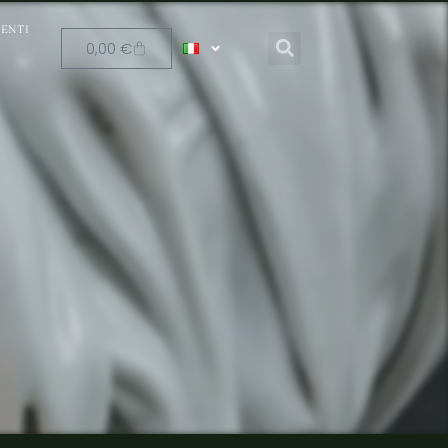
ENTI
0,00
€