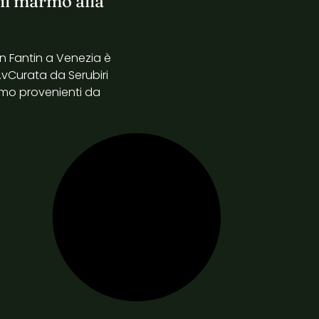
il marmo alla
n Fantin a Venezia è
4.vCurata da Serubiri
rmo provenienti da