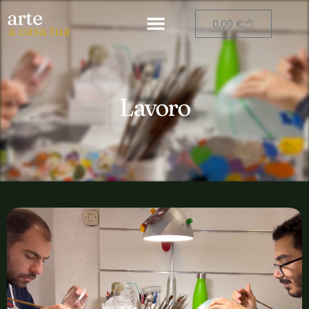
arte
0,00
€
a casa tua
Lavoro