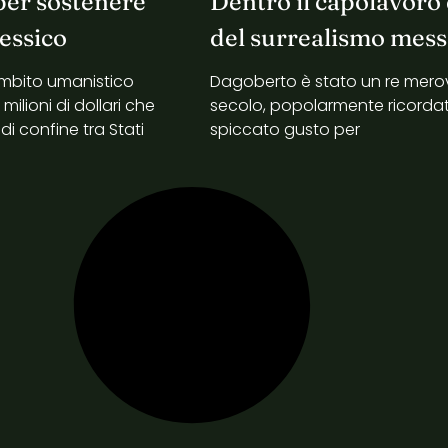
per sostenere
Dentro il capolavoro
Messico
del surrealismo mess
n ambito umanistico
Dagoberto è stato un re merovin
ilioni di dollari che
secolo, popolarmente ricorda
di confine tra Stati
spiccato gusto per