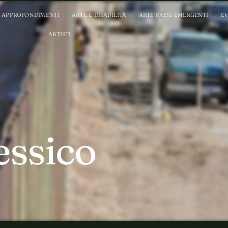
APPROFONDIMENTI
ARTE E DISABILITÀ
ARTE PAESI EMERGENTI
EV
ARTISTI
ssico