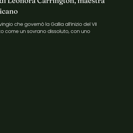
 di Leonora Carrington, maestra
icano
gio che governò la Gallia all’inizio del VII
to come un sovrano dissoluto, con uno