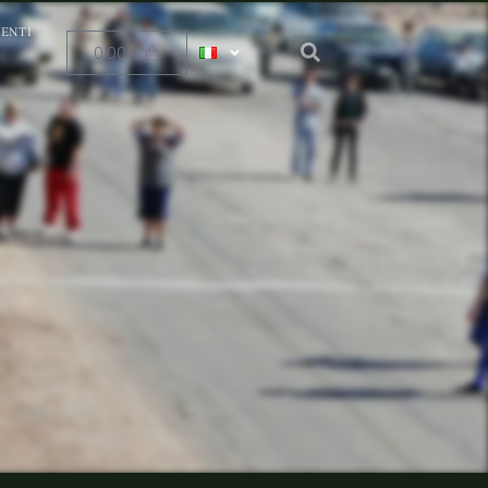
ENTI
0,00
€