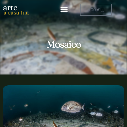
arte
0,00
€
a casa tua
Mosaico