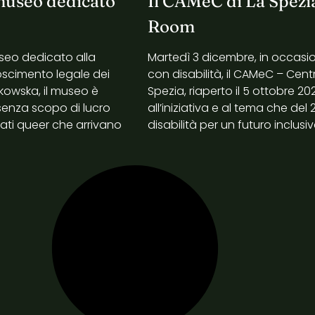
 museo dedicato
Il CAMeC di La Spezia
Room
useo dedicato alla
Martedì 3 dicembre, in occasio
onoscimento legale dei
con disabilità, il CAMeC – Ce
alkowska, il museo è
Spezia, riaperto il 5 ottobre 2
enza scopo di lucro
all’iniziativa e al tema che de
iati queer che arrivano
disabilità per un futuro inclusiv