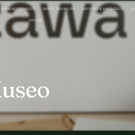
APPROFONDIMENTI
ARTE E DISABILITÀ
ARTE PAESI EMERGENTI
EV
ARTISTI
useo