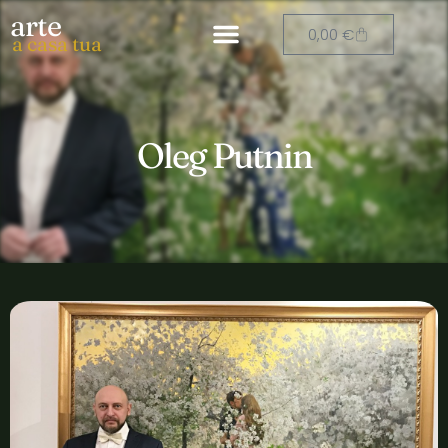
arte
0,00
€
a casa tua
Oleg Putnin