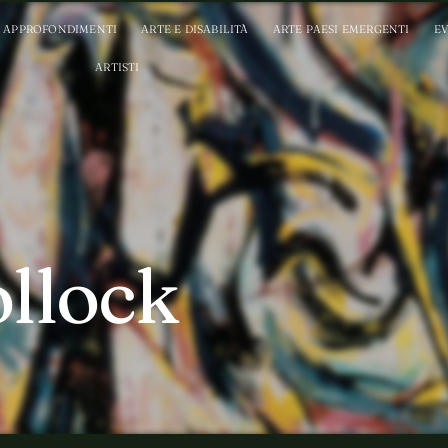
APPROFONDIMENTI
ARTE E DISABILITÀ
ARTE PAESI EMERGENTI
EV
ARTISTI
llock