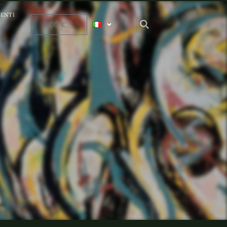
ENTI
0,00
€