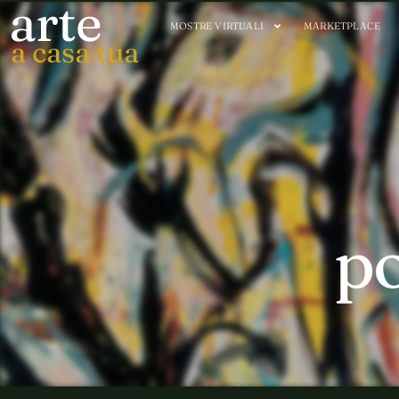
arte
MOSTRE VIRTUALI
MARKETPLACE
a casa tua
po