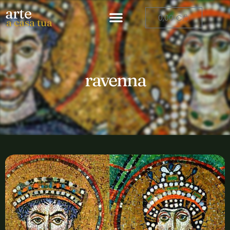
arte
0,00
€
a casa tua
ravenna