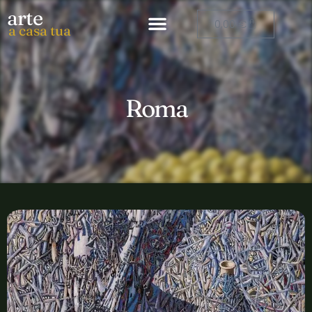
arte
0,00
€
a casa tua
Roma