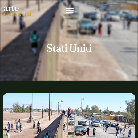
arte
0,00
€
a casa tua
Stati Uniti