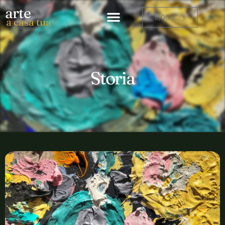
arte
0,00
€
a casa tua
Storia