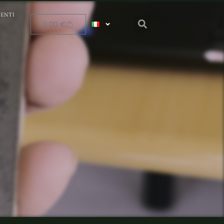
ENTI
0,00
€