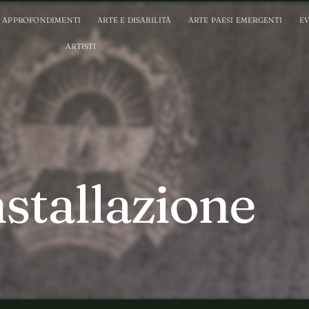
APPROFONDIMENTI
ARTE E DISABILITÀ
ARTE PAESI EMERGENTI
EV
ARTISTI
nstallazione