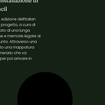
nstallazione di
cil
edizione dell’Italian
 progetto, a cura di
ltato di una lunga
one e memorie legate al
punto. Attraverso una
truito una mappatura
inerario che va
, per poi arrivare in