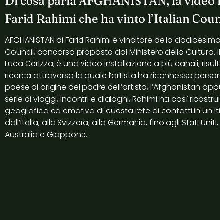
Di cosa parla AFGHANISTAN, la video i
Farid Rahimi che ha vinto l’Italian Coun
AFGHANISTAN di Farid Rahimi è vincitore della dodicesima 
Council, concorso proposta dal Ministero della Cultura. Il
Luca Cerizza, è una video installazione a più canali, risu
ricerca attraverso la quale l’artista ha riconnesso pers
paese di origine del padre dell’artista, l’Afghanistan ap
serie di viaggi, incontri e dialoghi, Rahimi ha così ricos
geografica ed emotiva di questa rete di contatti in un it
dall’Italia, alla Svizzera, alla Germania, fino agli Stati Uniti
Australia e Giappone.