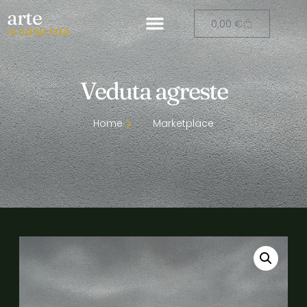
arte
0,00
€
a casa tua
Veduta agreste
Home
Marketplace